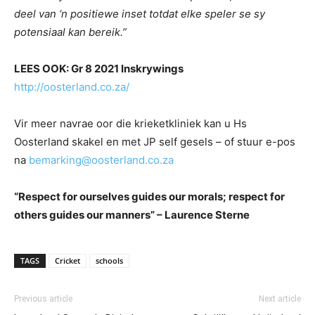
deel van ‘n positiewe inset totdat elke speler se sy
potensiaal kan bereik.”
LEES OOK: Gr 8 2021 Inskrywings
http://oosterland.co.za/
Vir meer navrae oor die krieketkliniek kan u Hs
Oosterland skakel en met JP self gesels – of stuur e-pos
na
bemarking@oosterland.co.za
“Respect for ourselves guides our morals; respect for
others guides our manners” – Laurence Sterne
TAGS
Cricket
schools
Previous article
Next article