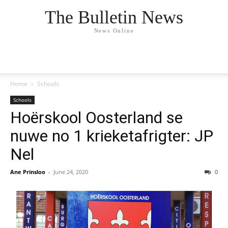
The Bulletin News
News Online
Home
Schools
Schools
Hoërskool Oosterland se
nuwe no 1 krieketafrigter: JP
Nel
Ane Prinsloo
-
June 24, 2020
0