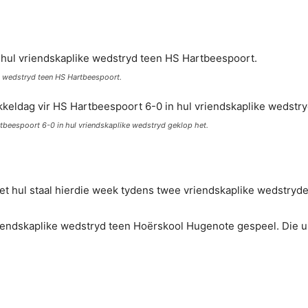
e wedstryd teen HS Hartbeespoort.
rtbeespoort 6-0 in hul vriendskaplike wedstryd geklop het.
t hul staal hierdie week tydens twee vriendskaplike wedstryd
riendskaplike wedstryd teen Hoërskool Hugenote gespeel. Die ui