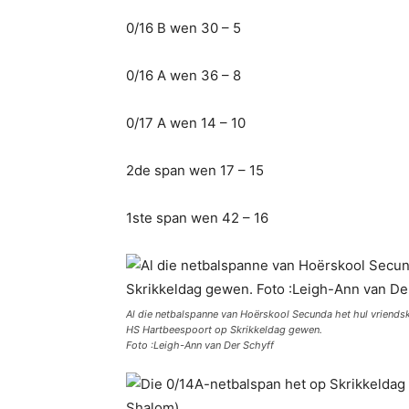
0/16 B wen 30 – 5
0/16 A wen 36 – 8
0/17 A wen 14 – 10
2de span wen 17 – 15
1ste span wen 42 – 16
Al die netbalspanne van Hoërskool Secunda het hul vriends
HS Hartbeespoort op Skrikkeldag gewen.
Foto :Leigh-Ann van Der Schyff