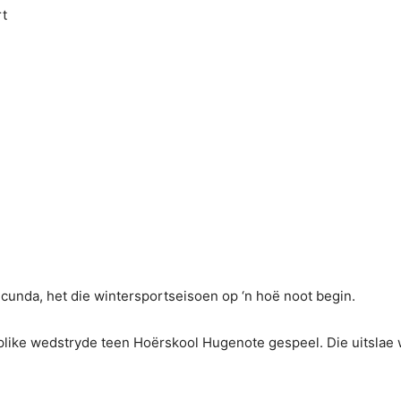
rt
unda, het die wintersportseisoen op ‘n hoë noot begin.
plike wedstryde teen Hoërskool Hugenote gespeel. Die uitslae 