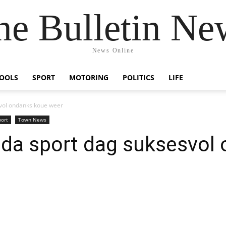
he Bulletin Ne
News Online
OOLS
SPORT
MOTORING
POLITICS
LIFE
vol ondanks koue weer
port
Town News
da sport dag suksesvol