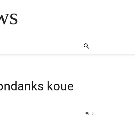
ws
 ondanks koue
0