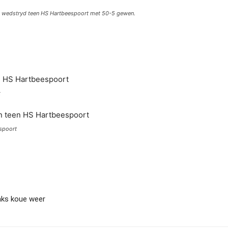
ke wedstryd teen HS Hartbeespoort met 50-5 gewen.
t
spoort
nks koue weer