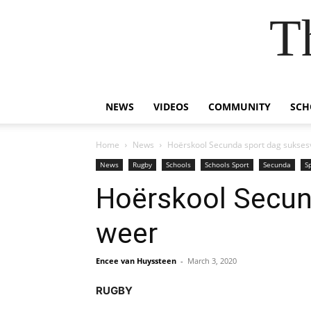
T
NEWS
VIDEOS
COMMUNITY
SCH
Home
News
Hoërskool Secunda sport dag sukses
News
Rugby
Schools
Schools Sport
Secunda
S
Hoërskool Secun
weer
Encee van Huyssteen
-
March 3, 2020
RUGBY