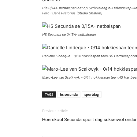
Die 0/14A-netbalspan het op Skrikkeldag hul vriendskapli
Foto : Danè Pretorius (Studio Shalom)
HS Secunda se 0/15A- netbalspan
Danielle Lindeque – 0/14 hokkiespan teen HS Hartbeespoor
Maro-Lee van Scalkwyk – 0/14 hokkiespan teen HS Hartbee
TAGS
hs secunda
sportdag
Previous article
Hoërskool Secunda sport dag suksesvol onda