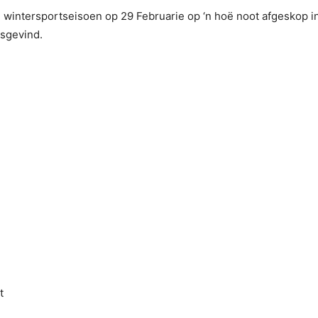
 wintersportseisoen op 29 Februarie op ‘n hoë noot afgeskop i
asgevind.
t