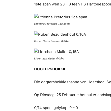
1ste span wen 28 – 8 teen HS Hartbeespoo
Ettienne Pretorius 2de span
Ruben Bezuidenhout 0/16A
Lie-chaen Muller 0/15A
DOGTERSHOKKIE
Die dogtershokkiespanne van Hoërskool Sec
Op Dinsdag, 25 Februarie het hul vriendska
0/14 speel gelykop 0 – 0