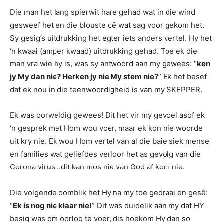
Die man het lang spierwit hare gehad wat in die wind
gesweef het en die blouste oë wat sag voor gekom het.
Sy gesig’s uitdrukking het egter iets anders vertel. Hy het
‘n kwaai (amper kwaad) uitdrukking gehad. Toe ek die
man vra wie hy is, was sy antwoord aan my gewees: “
ken
jy My dan nie? Herken jy nie My stem nie?
” Ek het besef
dat ek nou in die teenwoordigheid is van my SKEPPER.
Ek was oorweldig gewees! Dit het vir my gevoel asof ek
‘n gesprek met Hom wou voer, maar ek kon nie woorde
uit kry nie. Ek wou Hom vertel van al die baie siek mense
en families wat geliefdes verloor het as gevolg van die
Corona virus…dit kan mos nie van God af kom nie.
Die volgende oomblik het Hy na my toe gedraai en gesê:
“
Ek is nog nie klaar nie!
” Dit was duidelik aan my dat HY
besig was om oorlog te voer, dis hoekom Hy dan so