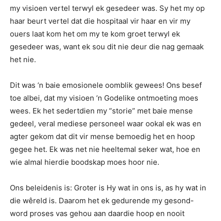
my visioen vertel terwyl ek gesedeer was. Sy het my op
haar beurt vertel dat die hospitaal vir haar en vir my
ouers laat kom het om my te kom groet terwyl ek
gesedeer was, want ek sou dit nie deur die nag gemaak
het nie.
Dit was ‘n baie emosionele oomblik gewees! Ons besef
toe albei, dat my visioen ‘n Godelike ontmoeting moes
wees. Ek het sedertdien my “storie” met baie mense
gedeel, veral mediese personeel waar ookal ek was en
agter gekom dat dit vir mense bemoedig het en hoop
gegee het. Ek was net nie heeltemal seker wat, hoe en
wie almal hierdie boodskap moes hoor nie.
Ons beleidenis is: Groter is Hy wat in ons is, as hy wat in
die wêreld is. Daarom het ek gedurende my gesond-
word proses vas gehou aan daardie hoop en nooit