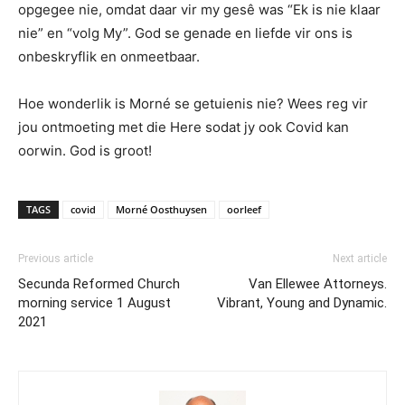
opgegee nie, omdat daar vir my gesê was “Ek is nie klaar
nie” en “volg My”. God se genade en liefde vir ons is
onbeskryflik en onmeetbaar.
Hoe wonderlik is Morné se getuienis nie? Wees reg vir
jou ontmoeting met die Here sodat jy ook Covid kan
oorwin. God is groot!
TAGS
covid
Morné Oosthuysen
oorleef
Previous article
Next article
Secunda Reformed Church
Van Ellewee Attorneys.
morning service 1 August
Vibrant, Young and Dynamic.
2021