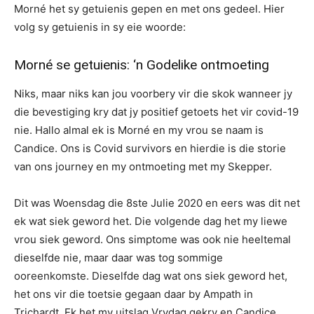
Morné het sy getuienis gepen en met ons gedeel. Hier
volg sy getuienis in sy eie woorde:
Morné se getuienis: ‘n Godelike ontmoeting
Niks, maar niks kan jou voorbery vir die skok wanneer jy
die bevestiging kry dat jy positief getoets het vir covid-19
nie. Hallo almal ek is Morné en my vrou se naam is
Candice. Ons is Covid survivors en hierdie is die storie
van ons journey en my ontmoeting met my Skepper.
Dit was Woensdag die 8ste Julie 2020 en eers was dit net
ek wat siek geword het. Die volgende dag het my liewe
vrou siek geword. Ons simptome was ook nie heeltemal
dieselfde nie, maar daar was tog sommige
ooreenkomste. Dieselfde dag wat ons siek geword het,
het ons vir die toetsie gegaan daar by Ampath in
Trichardt. Ek het my uitslag Vrydag gekry en Candice