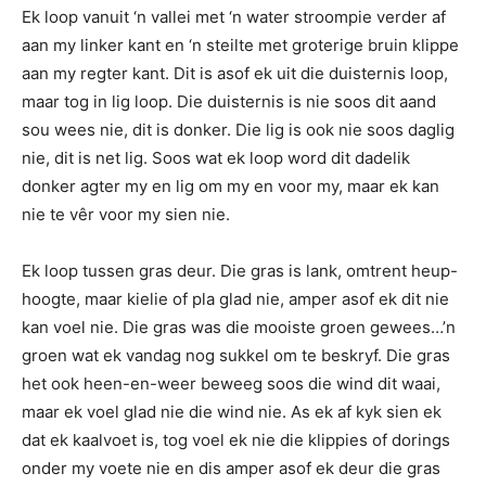
Ek loop vanuit ‘n vallei met ‘n water stroompie verder af
aan my linker kant en ‘n steilte met groterige bruin klippe
aan my regter kant. Dit is asof ek uit die duisternis loop,
maar tog in lig loop. Die duisternis is nie soos dit aand
sou wees nie, dit is donker. Die lig is ook nie soos daglig
nie, dit is net lig. Soos wat ek loop word dit dadelik
donker agter my en lig om my en voor my, maar ek kan
nie te vêr voor my sien nie.
Ek loop tussen gras deur. Die gras is lank, omtrent heup-
hoogte, maar kielie of pla glad nie, amper asof ek dit nie
kan voel nie. Die gras was die mooiste groen gewees…’n
groen wat ek vandag nog sukkel om te beskryf. Die gras
het ook heen-en-weer beweeg soos die wind dit waai,
maar ek voel glad nie die wind nie. As ek af kyk sien ek
dat ek kaalvoet is, tog voel ek nie die klippies of dorings
onder my voete nie en dis amper asof ek deur die gras