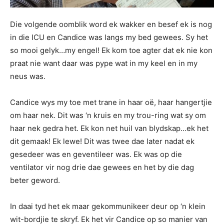
Die volgende oomblik word ek wakker en besef ek is nog
in die ICU en Candice was langs my bed gewees. Sy het
so mooi gelyk…my engel! Ek kom toe agter dat ek nie kon
praat nie want daar was pype wat in my keel en in my
neus was.
Candice wys my toe met trane in haar oë, haar hangertjie
om haar nek. Dit was ‘n kruis en my trou-ring wat sy om
haar nek gedra het. Ek kon net huil van blydskap…ek het
dit gemaak! Ek lewe! Dit was twee dae later nadat ek
gesedeer was en geventileer was. Ek was op die
ventilator vir nog drie dae gewees en het by die dag
beter geword.
In daai tyd het ek maar gekommunikeer deur op ‘n klein
wit-bordjie te skryf. Ek het vir Candice op so manier van