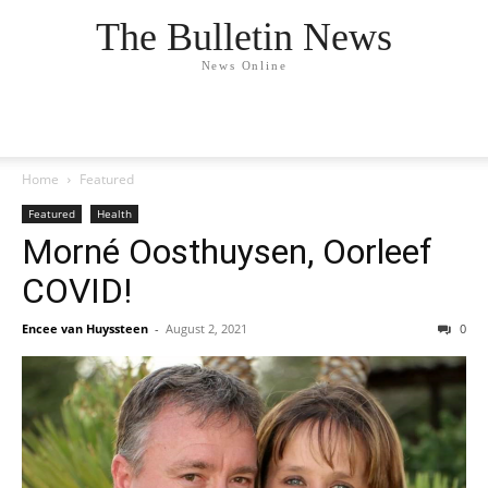
The Bulletin News
News Online
Home
Featured
Featured
Health
Morné Oosthuysen, Oorleef
COVID!
Encee van Huyssteen
-
August 2, 2021
0