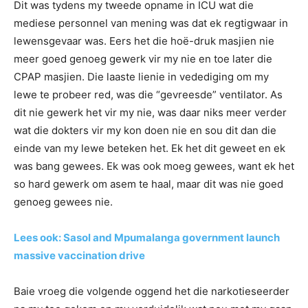
Dit was tydens my tweede opname in ICU wat die
mediese personnel van mening was dat ek regtigwaar in
lewensgevaar was. Eers het die hoë-druk masjien nie
meer goed genoeg gewerk vir my nie en toe later die
CPAP masjien. Die laaste lienie in vedediging om my
lewe te probeer red, was die “gevreesde” ventilator. As
dit nie gewerk het vir my nie, was daar niks meer verder
wat die dokters vir my kon doen nie en sou dit dan die
einde van my lewe beteken het. Ek het dit geweet en ek
was bang gewees. Ek was ook moeg gewees, want ek het
so hard gewerk om asem te haal, maar dit was nie goed
genoeg gewees nie.
Lees ook: Sasol and Mpumalanga government launch
massive vaccination drive
Baie vroeg die volgende oggend het die narkotieseerder