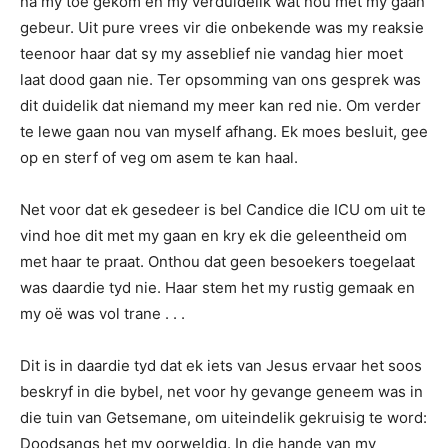
na my toe gekom en my verduidelik wat nou met my gaan
gebeur. Uit pure vrees vir die onbekende was my reaksie
teenoor haar dat sy my asseblief nie vandag hier moet
laat dood gaan nie. Ter opsomming van ons gesprek was
dit duidelik dat niemand my meer kan red nie. Om verder
te lewe gaan nou van myself afhang. Ek moes besluit, gee
op en sterf of veg om asem te kan haal.
Net voor dat ek gesedeer is bel Candice die ICU om uit te
vind hoe dit met my gaan en kry ek die geleentheid om
met haar te praat. Onthou dat geen besoekers toegelaat
was daardie tyd nie. Haar stem het my rustig gemaak en
my oë was vol trane . . .
Dit is in daardie tyd dat ek iets van Jesus ervaar het soos
beskryf in die bybel, net voor hy gevange geneem was in
die tuin van Getsemane, om uiteindelik gekruisig te word:
Doodsangs het my oorweldig. In die hande van my