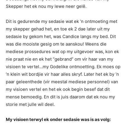
Skepper het ek nou my lewe neer gelê.
Dit is gedurende my sedasie wat ek ‘n ontmoeting met
my skepper gehad het, en toe ek 2 dae later uit my
sedasie by gekom het, was Candice langs my bed. Dit
was die mooiste gesig om te aanskou! Weens die
mediese prossedures wat op my uitgevoer was, kon ek
nie praat nie en ek het “gebrand” om vir haar van my
visioen te vertel…my Godelike ontmoetting. Ek moes op
‘n klein wit bordjie vir haar alles skryf. Later het ek by ‘n
paar geleenthede (vir meestal mediese personnel) van
my visioen vertel en het ek ook begin besef dat dit
mense bemoedig. En dit is juis daarom dat ek nou my
storie met julle wil deel.
My visioen terwyl ek onder sedasie was is as volg: