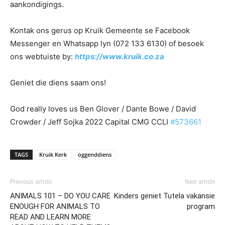
aankondigings.
Kontak ons gerus op Kruik Gemeente se Facebook
Messenger en Whatsapp lyn (072 133 6130) of besoek
ons webtuiste by:
https://www.kruik.co.za
Geniet die diens saam ons!
God really loves us Ben Glover / Dante Bowe / David
Crowder / Jeff Sojka 2022 Capital CMG CCLI
#573661
TAGS
Kruik Kerk
oggenddiens
Previous article
Next article
ANIMALS 101 – DO YOU CARE
Kinders geniet Tutela vakansie
ENOUGH FOR ANIMALS TO
program
READ AND LEARN MORE