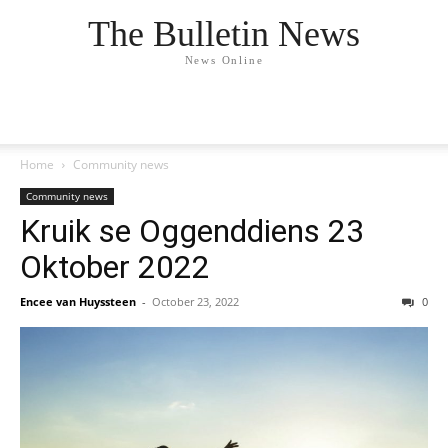
The Bulletin News
News Online
Home
Community news
Community news
Kruik se Oggenddiens 23
Oktober 2022
Encee van Huyssteen
-
October 23, 2022
0