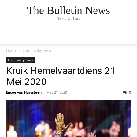
The Bulletin News
News Online
Home
Community news
Community news
Kruik Hemelvaartdiens 21
Mei 2020
Encee van Huyssteen
-
May 21, 2020
0