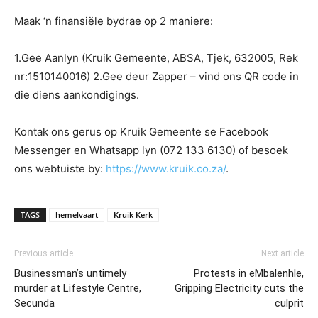
Maak ‘n finansiële bydrae op 2 maniere:
1.Gee Aanlyn (Kruik Gemeente, ABSA, Tjek, 632005, Rek
nr:1510140016) 2.Gee deur Zapper – vind ons QR code in
die diens aankondigings.
Kontak ons gerus op Kruik Gemeente se Facebook
Messenger en Whatsapp lyn (072 133 6130) of besoek
ons webtuiste by:
https://www.kruik.co.za/
.
TAGS
hemelvaart
Kruik Kerk
Previous article
Next article
Businessman’s untimely
Protests in eMbalenhle,
murder at Lifestyle Centre,
Gripping Electricity cuts the
Secunda
culprit