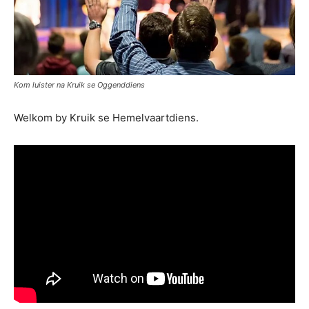
Kom luister na Kruik se Oggenddiens
Welkom by Kruik se Hemelvaartdiens.