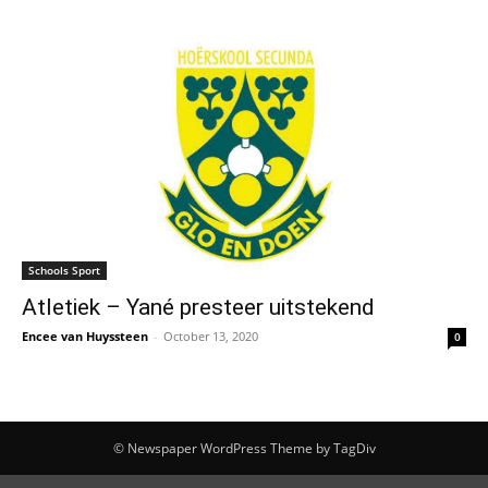
Schools Sport
Atletiek – Yané presteer uitstekend
Encee van Huyssteen
-
October 13, 2020
0
© Newspaper WordPress Theme by TagDiv