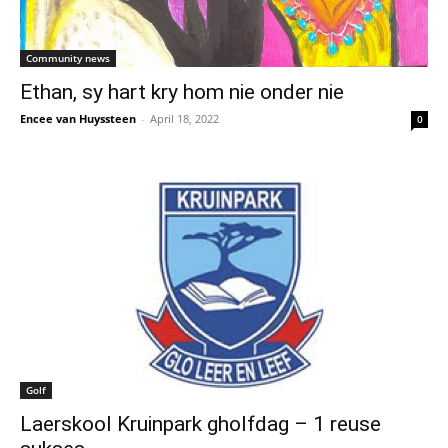
Community news
Ethan, sy hart kry hom nie onder nie
Encee van Huyssteen
-
April 18, 2022
0
Golf
Laerskool Kruinpark gholfdag – 1 reuse