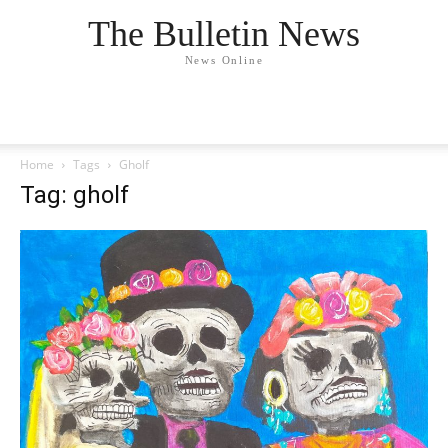
The Bulletin News
News Online
Home
Tags
Gholf
Tag: gholf