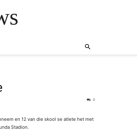
ws
e
0
neem en 12 van die skool se atlete het met
unda Stadion.