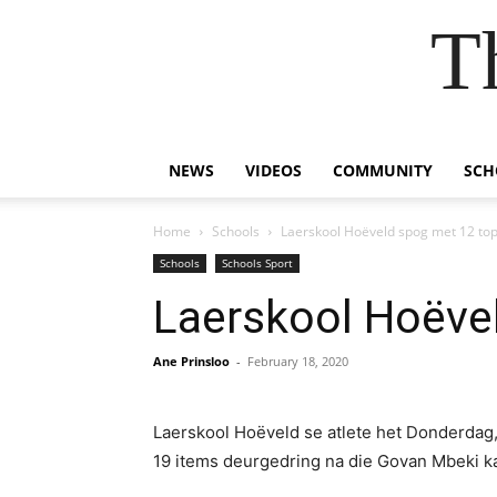
T
NEWS
VIDEOS
COMMUNITY
SCH
Home
Schools
Laerskool Hoëveld spog met 12 top
Schools
Schools Sport
Laerskool Hoëvel
Ane Prinsloo
-
February 18, 2020
Laerskool Hoëveld se atlete het Donderdag,
19 items deurgedring na die Govan Mbeki k