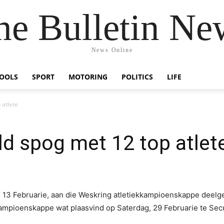
he Bulletin Ne
News Online
OOLS
SPORT
MOTORING
POLITICS
LIFE
 atlete
d spog met 12 top atlet
 13 Februarie, aan die Weskring atletiekkampioenskappe deelge
ampioenskappe wat plaasvind op Saterdag, 29 Februarie te Sec