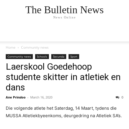
The Bulletin News
News Online
Home
Community news
Community news
Schools
Secunda
Sport
Laerskool Goedehoop
studente skitter in atletiek en
dans
Ane Prinsloo
-
March 16, 2020
0
Die volgende atlete het Saterdag, 14 Maart, tydens die
MUSSA Atletiekbyeenkoms, deurgedring na Atletiek SA’s.