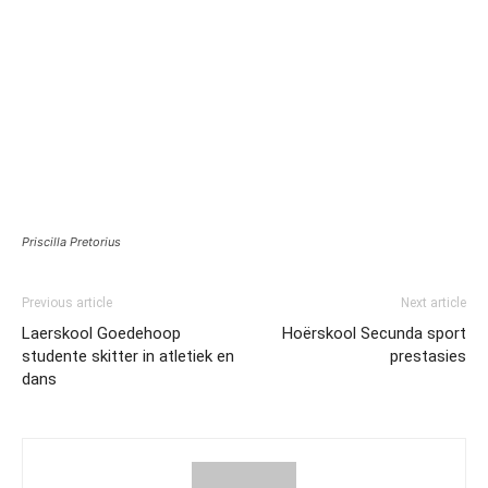
Priscilla Pretorius
Previous article
Next article
Laerskool Goedehoop
Hoërskool Secunda sport
studente skitter in atletiek en
prestasies
dans