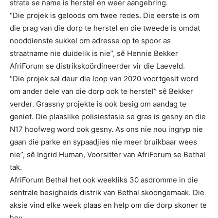
strate se name is herstel en weer aangebring.
“Die projek is geloods om twee redes. Die eerste is om
die prag van die dorp te herstel en die tweede is omdat
nooddienste sukkel om adresse op te spoor as
straatname nie duidelik is nie”, sê Hennie Bekker
AfriForum se distrikskoördineerder vir die Laeveld.
“Die projek sal deur die loop van 2020 voortgesit word
om ander dele van die dorp ook te herstel” sê Bekker
verder. Grassny projekte is ook besig om aandag te
geniet. Die plaaslike polisiestasie se gras is gesny en die
N17 hoofweg word ook gesny. As ons nie nou ingryp nie
gaan die parke en sypaadjies nie meer bruikbaar wees
nie”, sê Ingrid Human, Voorsitter van AfriForum se Bethal
tak.
AfriForum Bethal het ook weekliks 30 asdromme in die
sentrale besigheids distrik van Bethal skoongemaak. Die
aksie vind elke week plaas en help om die dorp skoner te
hou.