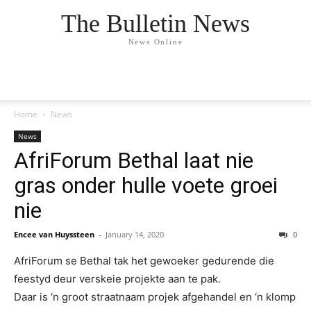
The Bulletin News
News Online
Home
News
News
AfriForum Bethal laat nie
gras onder hulle voete groei
nie
Encee van Huyssteen
-
January 14, 2020
0
AfriForum se Bethal tak het gewoeker gedurende die
feestyd deur verskeie projekte aan te pak.
Daar is ‘n groot straatnaam projek afgehandel en ‘n klomp