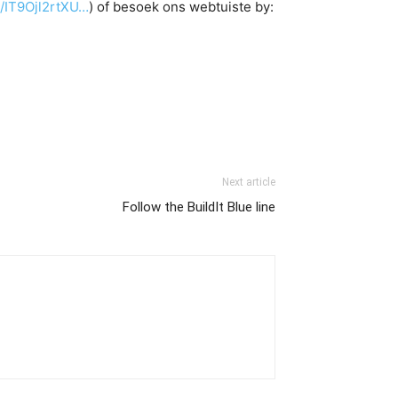
m/IT9Ojl2rtXU…
) of besoek ons webtuiste by:
Next article
Follow the BuildIt Blue line