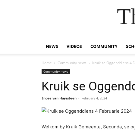
T
NEWS
VIDEOS
COMMUNITY
SCH
Home
Community news
Kruik se Oggenddiens 4 
Community news
Kruik se Oggendd
Encee van Huyssteen
-
February 4, 2024
Welkom by Kruik Gemeente, Secunda, se o