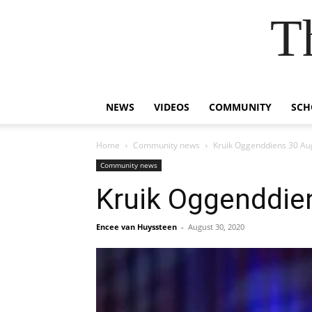
T
NEWS
VIDEOS
COMMUNITY
SCH
Home
Community news
Kruik Oggenddiens 30 Au
Community news
Kruik Oggenddie
Encee van Huyssteen
-
August 30, 2020