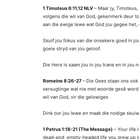
1 Timoteus 6:11,12 NLV
– Maar jy, Timoteus,
volgens die wil van God, gekenmerk deur toew
aan die ewige lewe wat God jou gegee het, e
Skuif jou fokus van die onsekere goed in jo
goeie stryd van jou geloof.
Die Here is saam jou in jou trane en in jou n
Romeine 8:26-27
– Die Gees staan ons ook 
versugtinge wat nie met woorde gesê word n
wil van God, vir die gelowiges
Dink oor jou lewe en maak die nodige skuiwe
1 Petrus 1:18-21 (The Message)
– Your life 
dead-end, empty-headed life you grew up in.