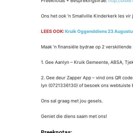
Preeknotas + Besprekingsvrae:
http://bib
Ons het ook ‘n Smallville Kinderkerk les vi
LEES OOK:
Kruik Oggenddiens 23 Augustu
Maak ‘n finansiële bydrae op 2 verskillende
1. Gee Aanlyn – Kruik Gemeente, ABSA, Tje
2. Gee deur Zapper App – vind ons QR cod
lyn (0721336130) of besoek ons webtuiste 
Ons sal graag met jou gesels.
Geniet die diens saam met ons!
Preeknotas: