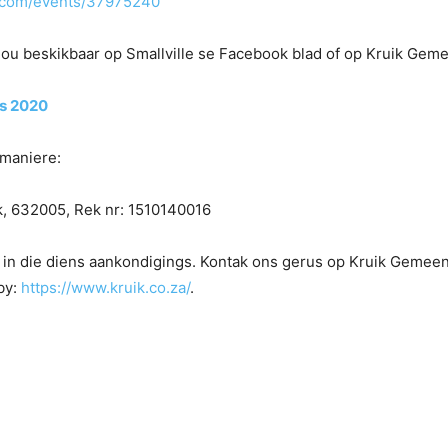
le.com/events/37975240
r jou beskikbaar op Smallville se Facebook blad of op Kruik Gem
s 2020
 maniere:
k, 632005, Rek nr: 1510140016
e in die diens aankondigings. Kontak ons gerus op Kruik Gem
by:
https://www.kruik.co.za/
.