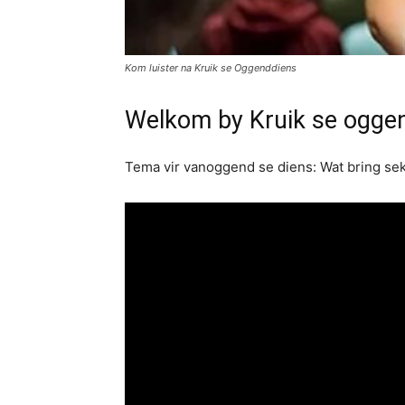
Kom luister na Kruik se Oggenddiens
Welkom by Kruik se ogge
Tema vir vanoggend se diens: Wat bring sek