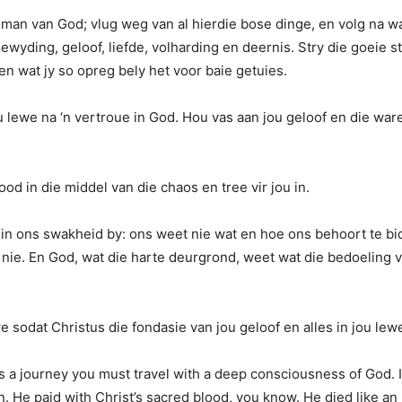
 man van God; vlug weg van al hierdie bose dinge, en volg na wa
yding, geloof, liefde, volharding en deernis. Stry die goeie st
n wat jy so opreg bely het voor baie getuies.
u lewe na ‘n vertroue in God. Hou vas aan jou geloof en die war
ood in die middel van die chaos en tree vir jou in.
in ons swakheid by: ons weet nie wat en hoe ons behoort te bid 
ie. En God, wat die harte deurgrond, weet wat die bedoeling va
 sodat Christus die fondasie van jou geloof en alles in jou le
is a journey you must travel with a deep consciousness of God. I
 He paid with Christ’s sacred blood, you know. He died like an 