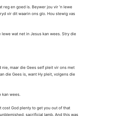
t reg en goed is. Beywer jou vir ’n lewe
ryd vir dit waarin ons glo. Hou stewig vas
e lewe wat net in Jesus kan wees. Stry die
nie, maar die Gees self pleit vir ons met
n die Gees is, want Hy pleit, volgens die
we kan wees.
t cost God plenty to get you out of that
unblemished, sacrificial lamb. And this was