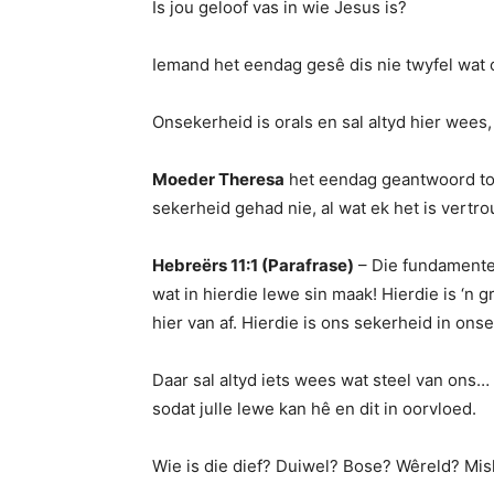
Is jou geloof vas in wie Jesus is?
Iemand het eendag gesê dis nie twyfel wat o
Onsekerheid is orals en sal altyd hier wees,
Moeder Theresa
het eendag geantwoord toe
sekerheid gehad nie, al wat ek het is vertro
Hebreërs 11:1 (Parafrase)
– Die fundamentele
wat in hierdie lewe sin maak! Hierdie is ‘n 
hier van af. Hierdie is ons sekerheid in onse
Daar sal altyd iets wees wat steel van ons
sodat julle lewe kan hê en dit in oorvloed.
Wie is die dief? Duiwel? Bose? Wêreld? Misk