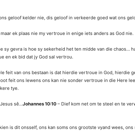
ns geloof kelder nie, dis geloof in verkeerde goed wat ons gelo
 maar ek plaas nie my vertroue in enige iets anders as God nie.
 sy gevra is hoe sy sekerheid het ten midde van die chaos… ha
ue en ek bid dat jy God sal vertrou.
 feit van ons bestaan is dat hierdie vertroue in God, hierdie gel
groot feit ons lewens ons kan nie sonder vertroue in die Here lee
kere tye.
… Jesus sê…
Johannes 10:10
– Dief kom net om te steel en te ve
ien is dit onsself, ons kan soms ons grootste vyand wees, ons 