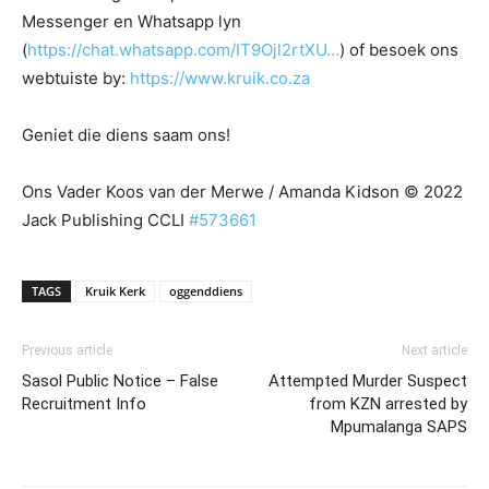
Messenger en Whatsapp lyn
(
https://chat.whatsapp.com/IT9Ojl2rtXU…
) of besoek ons
webtuiste by:
https://www.kruik.co.za
Geniet die diens saam ons!
Ons Vader Koos van der Merwe / Amanda Kidson © 2022
Jack Publishing CCLI
#573661
TAGS
Kruik Kerk
oggenddiens
Previous article
Next article
Sasol Public Notice – False
Attempted Murder Suspect
Recruitment Info
from KZN arrested by
Mpumalanga SAPS