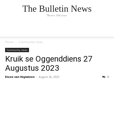
The Bulletin News
News Online
Home
Community news
Community news
Kruik se Oggenddiens 27
Augustus 2023
Encee van Huyssteen
-
August 26, 2023
0