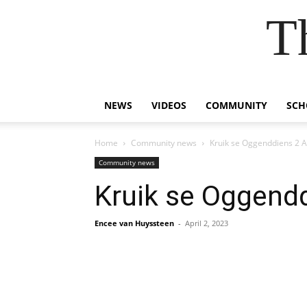
T
NEWS
VIDEOS
COMMUNITY
SCH
Home
Community news
Kruik se Oggenddiens 2 A
Community news
Kruik se Oggendd
Encee van Huyssteen
-
April 2, 2023