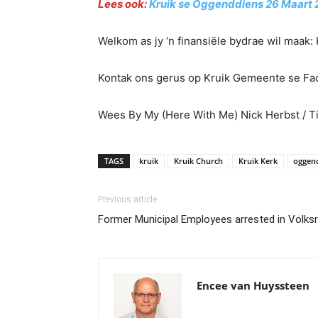
Lees ook:
Kruik se Oggenddiens 26 Maart
Welkom as jy ‘n finansiële bydrae wil maak
Kontak ons gerus op Kruik Gemeente se Fa
Wees By My (Here With Me) Nick Herbst / T
TAGS
kruik
Kruik Church
Kruik Kerk
oggen
Previous article
Former Municipal Employees arrested in Volks
Encee van Huyssteen