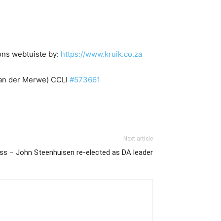
ons webtuiste by:
https://www.kruik.co.za
van der Merwe) CCLI
#573661
Next article
s – John Steenhuisen re-elected as DA leader