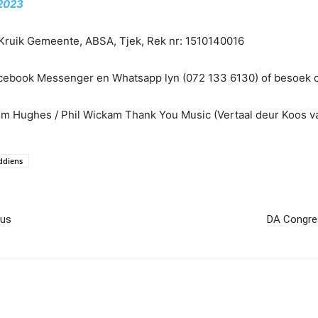
 2023
: Kruik Gemeente, ABSA, Tjek, Rek nr: 1510140016
cebook Messenger en Whatsapp lyn (072 133 6130) of besoek 
im Hughes / Phil Wickam Thank You Music (Vertaal deur Koos 
ddiens
rus
DA Congres