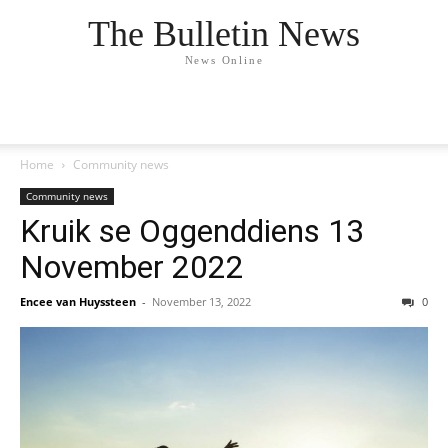
The Bulletin News
News Online
Home
Community news
Community news
Kruik se Oggenddiens 13
November 2022
Encee van Huyssteen
-
November 13, 2022
0