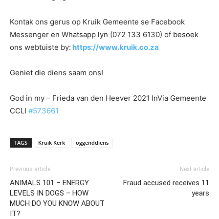
Kontak ons gerus op Kruik Gemeente se Facebook
Messenger en Whatsapp lyn (072 133 6130) of besoek
ons webtuiste by:
https://www.kruik.co.za
Geniet die diens saam ons!
God in my – Frieda van den Heever 2021 InVia Gemeente
CCLI
#573661
TAGS
Kruik Kerk
oggenddiens
Previous article
Next article
ANIMALS 101 – ENERGY
Fraud accused receives 11
LEVELS IN DOGS – HOW
years
MUCH DO YOU KNOW ABOUT
IT?