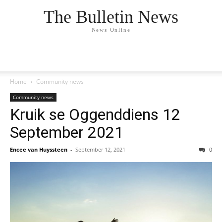
The Bulletin News
News Online
Home
Community news
Community news
Kruik se Oggenddiens 12
September 2021
Encee van Huyssteen
-
September 12, 2021
0