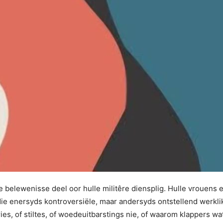
e belewenisse deel oor hulle militêre diensplig. Hulle vrouens 
die enersyds kontroversiële, maar andersyds ontstellend werkli
es, of stiltes, of woedeuitbarstings nie, of waarom klappers wat