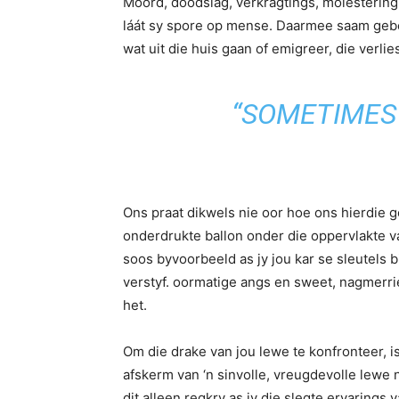
Moord, doodslag, verkragtings, molestering
láát sy spore op mense. Daarmee saam gebeu
wat uit die huis gaan of emigreer, die verli
“SOMETIMES 
Ons praat dikwels nie oor hoe ons hierdie go
onderdrukte ballon onder die oppervlakte v
soos byvoorbeeld as jy jou kar se sleutels b
verstyf. oormatige angs en sweet, nagmerri
het.
Om die drake van jou lewe te konfronteer, is 
afskerm van ‘n sinvolle, vreugdevolle lewe 
dit alleen regkry as jy die slegte ervaring