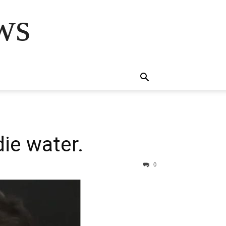
ws
die water.
0