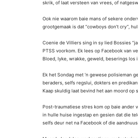
skrik, of laat versteen van vrees, of natgesw
Ook nie waarom baie mans of sekere onderwe
grootgemaak is dat “cowboys don’t cry”, hul
Coenie de Villiers sing in sy lied Bossies “j
PTSS voorkom. Ek lees op Facebook van ver
Bloed, lyke, wrakke, geweld, beserings los i
Ek het Sondag met ‘n gewese polisieman gese
beraders, selfs regslui, dokters en predika
Kaap skuldig laat bevind het aan moord op sy
Post-traumatiese stres kom op baie ander v
in hulle huise ingestap en gesien dat die t
selfs deur net na Facebook of die aandnuus 