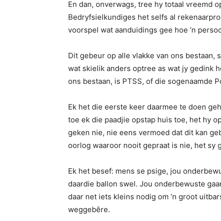
En dan, onverwags, tree hy totaal vreemd op.
Bedryfsielkundiges het selfs al rekenaarp
voorspel wat aanduidings gee hoe ‘n perso
Dit gebeur op alle vlakke van ons bestaan, 
wat skielik anders optree as wat jy gedink h
ons bestaan, is PTSS, of die sogenaamde P
Ek het die eerste keer daarmee te doen geha
toe ek die paadjie opstap huis toe, het hy 
geken nie, nie eens vermoed dat dit kan geb
oorlog waaroor nooit gepraat is nie, het s
Ek het besef: mens se psige, jou onderbewuss
daardie ballon swel. Jou onderbewuste gaar d
daar net iets kleins nodig om ‘n groot uitba
weggebêre.