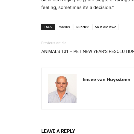
feeling, sometimes it’s a decision.”
TAGS
marius
Rubriek
So is die lewe
Previous article
ANIMALS 101 – PET NEW YEAR’S RESOLUTION
Encee van Huyssteen
LEAVE A REPLY