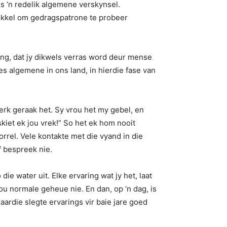
 is ‘n redelik algemene verskynsel.
ikkel om gedragspatrone te probeer
ing, dat jy dikwels verras word deur mense
es algemene in ons land, in hierdie fase van
serk geraak het. Sy vrou het my gebel, en
kiet ek jou vrek!” So het ek hom nooit
rrel. Vele kontakte met die vyand in die
f bespreek nie.
ie water uit. Elke ervaring wat jy het, laat
jou normale geheue nie. En dan, op ‘n dag, is
aardie slegte ervarings vir baie jare goed