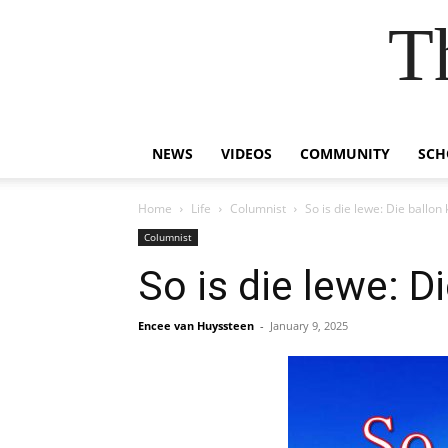
T
NEWS
VIDEOS
COMMUNITY
SCH
Home
Life
Columnist
So is die lewe: Die ballon
Columnist
So is die lewe: D
Encee van Huyssteen
-
January 9, 2025