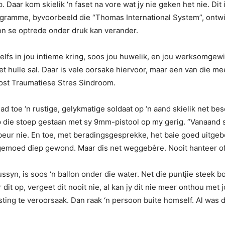
 Daar kom skielik ‘n faset na vore wat jy nie geken het nie. Dit
rogramme, byvoorbeeld die “Thomas International System”, ontw
on se optrede onder druk kan verander.
selfs in jou intieme kring, soos jou huwelik, en jou werksomgew
et hulle sal. Daar is vele oorsake hiervoor, maar een van die me
ost Traumatiese Stres Sindroom.
d toe ‘n rustige, gelykmatige soldaat op ‘n aand skielik net be
op die stoep gestaan met sy 9mm-pistool op my gerig. “Vanaand s
eur nie. En toe, met beradingsgesprekke, het baie goed uitgebo
y gemoed diep gewond. Maar dis net weggebêre. Nooit hanteer o
yn, is soos ‘n ballon onder die water. Net die puntjie steek bo d
it op, vergeet dit nooit nie, al kan jy dit nie meer onthou met 
rsting te veroorsaak. Dan raak ‘n persoon buite homself. Al was d