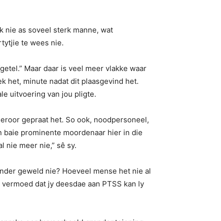
k nie as soveel sterk manne, wat
tytjie te wees nie.
afgetel.” Maar daar is veel meer vlakke waar
het, minute nadat dit plaasgevind het.
e uitvoering van jou pligte.
hieroor gepraat het. So ook, noodpersoneel,
‘n baie prominente moordenaar hier in die
l nie meer nie,” sê sy.
onder geweld nie? Hoeveel mense het nie al
 Ek vermoed dat jy deesdae aan PTSS kan ly