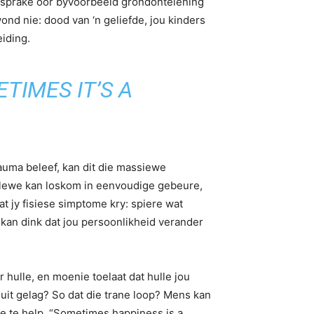
itsprake oor byvoorbeeld grondonteiening
nd nie: dood van ‘n geliefde, jou kinders
eiding.
TIMES IT’S A
rauma beleef, kan dit die massiewe
ou lewe kan loskom in eenvoudige gebeure,
at jy fisiese simptome kry: spiere wat
kan dink dat jou persoonlikheid verander
r hulle, en moenie toelaat dat hulle jou
 uit gelag? So dat die trane loop? Mens kan
ee te help. “Sometimes happiness is a