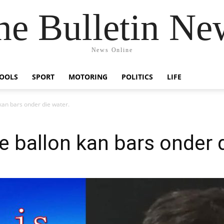
he Bulletin Ne
News Online
OOLS
SPORT
MOTORING
POLITICS
LIFE
 kan bars onder die water.
ie ballon kan bars onder 