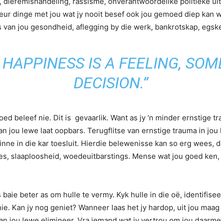
, dieremishandeling, rassisme, onverantwoordelike politieke u
r dinge met jou wat jy nooit besef ook jou gemoed diep kan wo
es van jou gesondheid, aflegging by die werk, bankrotskap, egsk
HAPPINESS IS A FEELING, SOME
DECISION.”
ed beleef nie. Dit is gevaarlik. Want as jy ‘n minder ernstige t
an jou lewe laat oopbars. Terugflitse van ernstige trauma in j
inne in die kar toesluit. Hierdie belewenisse kan so erg wees, d
es, slaaploosheid, woedeuitbarstings. Mense wat jou goed ken, 
baie beter as om hulle te vermy. Kyk hulle in die oë, identifisee
nie. Kan jy nog geniet? Wanneer laas het jy hardop, uit jou maag
s van jou lewe elimineer. Vra iemand wat jy vertrou om jou daarm