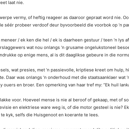
eet laat nie.
rpe vermy, of heftig reageer as daaroor gepraat word nie. Oo
le séér probeer verdoof deur byvoorbeeld die voorbok op ‘n par
a meneer / ek ken die hel / ek is daarheen gestuur / teen ‘n lys 
slaggewers wat nou onlangs ‘n grusame ongelukstoneel besoek 
ndrukke op enige mens, al is dit daaglikse gebeure in die normal
ls, wat presies, met ‘n passievolle, kriptiese kreet om hulp, 
nte. Daar was onlangs ‘n onderhoud met die staatsaanklaer wat 
 ouers en broer. Een opmerking van haar tref my: “Ek huil lanka
lakke voor. Hoeveel mense is nie al beroof of gekaap, met of s
elevisie en elektriese ware weg is, of die motor gesteel is nie?
te kyk, selfs die Huisgenoot en koerante te lees.